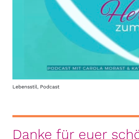
Lebensstil
,
Podcast
Danke für euer sc